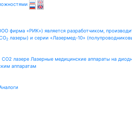
зможностями
ООО фирма «РИК») является разработчиком, производ
(СО
лазеры) и серии «Лазермед-10» (полупроводников
2
 CO2 лазере
Лазерные медицинские аппараты на диод
ским аппаратам
Аналоги