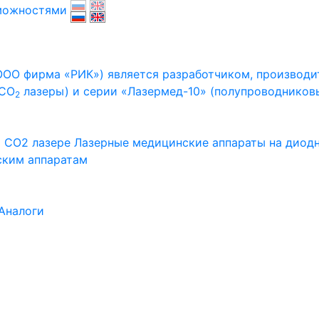
зможностями
ООО фирма «РИК») является разработчиком, производ
(СО
лазеры) и серии «Лазермед-10» (полупроводников
2
 CO2 лазере
Лазерные медицинские аппараты на диод
ским аппаратам
Аналоги